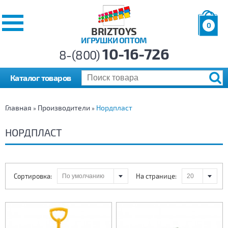
0
BRIZTOYS
ИГРУШКИ ОПТОМ
Позиций:
10-16-726
Товаров:
8-(800)
Сумма:
0
р.
Каталог товаров
Главная
Производители
Нордпласт
»
»
НОРДПЛАСТ
Сортировка:
На странице: