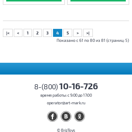
|<
<
1
2
3
4
5
>
>|
Показано с 61 по 80 из 81 (страниц: 5)
10-16-726
8-(800)
время работы: c 9:00 до 17:00
operator@art-mark.ru
© BrizToys