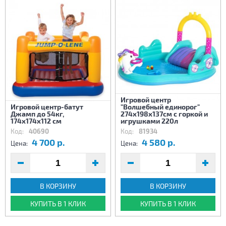
Игровой центр
Игровой центр-батут
"Волшебный единорог"
Джамп до 54кг,
274х198х137см с горкой и
174х174х112 см
игрушками 220л
Код:
40690
Код:
81934
4 700 р.
4 580 р.
Цена:
Цена:
В КОРЗИНУ
В КОРЗИНУ
КУПИТЬ В 1 КЛИК
КУПИТЬ В 1 КЛИК