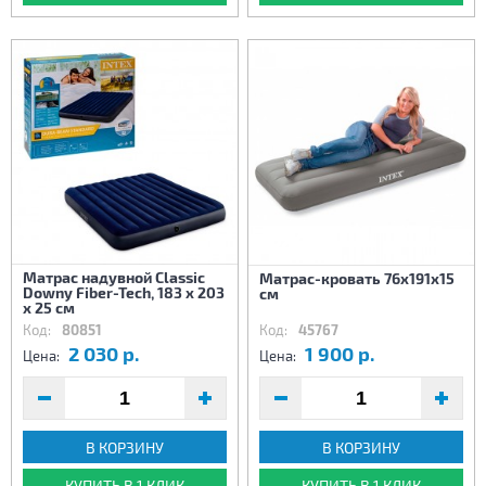
Матрас надувной Classic
Матрас-кровать 76х191х15
Downy Fiber-Tech, 183 x 203
см
х 25 см
Код:
80851
Код:
45767
2 030 р.
1 900 р.
Цена:
Цена:
В КОРЗИНУ
В КОРЗИНУ
КУПИТЬ В 1 КЛИК
КУПИТЬ В 1 КЛИК