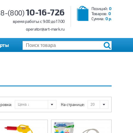
Позиций:
0
10-16-726
8-(800)
Товаров:
0
Сумма:
0 р.
время работы: c 9:00 до 17:00
operator@art-mark.ru
арты
ровка:
На странице: