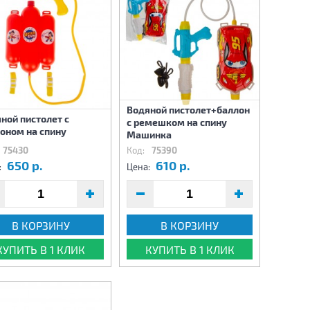
Водяной пистолет+баллон
ной пистолет с
с ремешком на спину
оном на спину
Машинка
75430
Код:
75390
650 р.
610 р.
:
Цена:
В КОРЗИНУ
В КОРЗИНУ
КУПИТЬ В 1 КЛИК
КУПИТЬ В 1 КЛИК