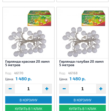
Гирлянда красная 20 ламп
Гирлянда голубая 20 ламп
5 метров
5 метров
Код:
46170
Код:
46168
1 480 р.
1 480 р.
Цена:
Цена:
В КОРЗИНУ
В КОРЗИНУ
КУПИТЬ В 1 КЛИК
КУПИТЬ В 1 КЛИК