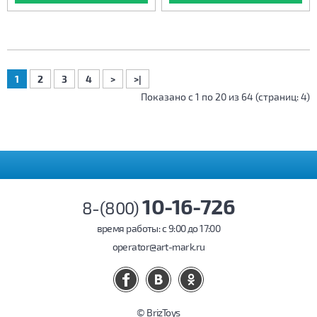
1
2
3
4
>
>|
Показано с 1 по 20 из 64 (страниц: 4)
10-16-726
8-(800)
время работы: c 9:00 до 17:00
operator@art-mark.ru
© BrizToys