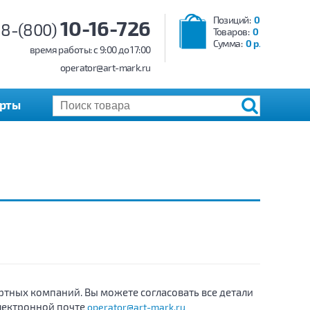
Позиций:
0
10-16-726
8-(800)
Товаров:
0
Сумма:
0 р.
время работы: c 9:00 до 17:00
operator@art-mark.ru
арты
ртных компаний. Вы можете согласовать все детали
электронной почте
operator@art-mark.ru