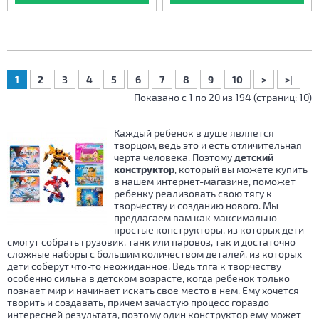
1
2
3
4
5
6
7
8
9
10
>
>|
Показано с 1 по 20 из 194 (страниц: 10)
Каждый ребенок в душе является
творцом, ведь это и есть отличительная
черта человека. Поэтому
детский
конструктор
, который вы можете купить
в нашем интернет-магазине, поможет
ребенку реализовать свою тягу к
творчеству и созданию нового. Мы
предлагаем вам как максимально
простые конструкторы, из которых дети
смогут собрать грузовик, танк или паровоз, так и достаточно
сложные наборы с большим количеством деталей, из которых
дети соберут что-то неожиданное. Ведь тяга к творчеству
особенно сильна в детском возрасте, когда ребенок только
познает мир и начинает искать свое место в нем. Ему хочется
творить и создавать, причем зачастую процесс гораздо
интересней результата, поэтому один конструктор ему может