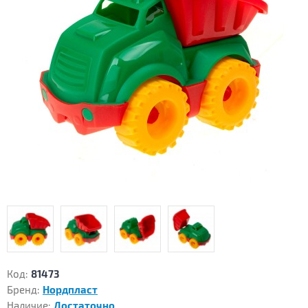
Код:
81473
Бренд:
Нордпласт
Наличие:
Достаточно