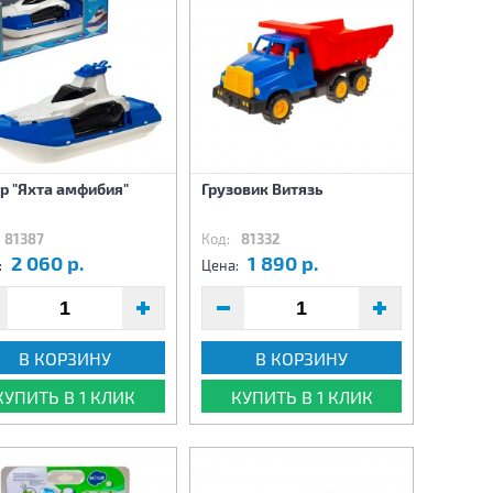
р "Яхта амфибия"
Грузовик Витязь
81387
Код:
81332
2 060 р.
1 890 р.
:
Цена:
В КОРЗИНУ
В КОРЗИНУ
КУПИТЬ В 1 КЛИК
КУПИТЬ В 1 КЛИК