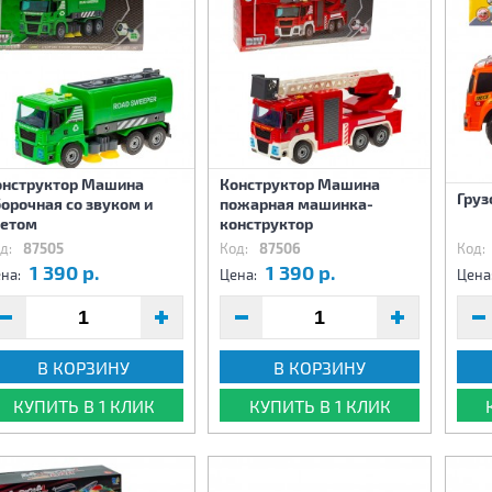
онструктор Машина
Конструктор Машина
Груз
орочная со звуком и
пожарная машинка-
ветом
конструктор
д:
87505
Код:
87506
Код:
1 390 р.
1 390 р.
на:
Цена:
Цена
В КОРЗИНУ
В КОРЗИНУ
КУПИТЬ В 1 КЛИК
КУПИТЬ В 1 КЛИК