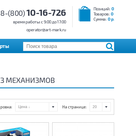
Позиций:
0
10-16-726
8-(800)
Товаров:
0
Сумма:
0 р.
время работы: c 9:00 до 17:00
operator@art-mark.ru
арты
БЕЗ МЕХАНИЗМОВ
ровка:
На странице: