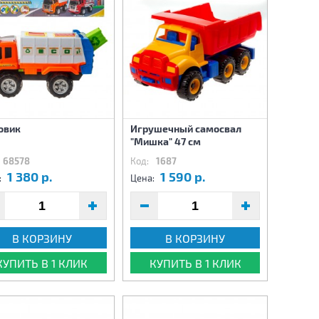
овик
Игрушечный самосвал
"Мишка" 47 см
68578
Код:
1687
1 380 р.
1 590 р.
:
Цена:
В КОРЗИНУ
В КОРЗИНУ
КУПИТЬ В 1 КЛИК
КУПИТЬ В 1 КЛИК