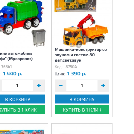
Машинка-конструктор со
кий автомобиль
звуком и светом 80
фи" (Мусоровоз)
дет,свет,звук
76341
Код:
87504
1 440 р.
1 390 р.
:
Цена:
В КОРЗИНУ
В КОРЗИНУ
КУПИТЬ В 1 КЛИК
КУПИТЬ В 1 КЛИК