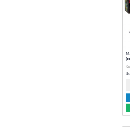
М
(с
Ко
Це