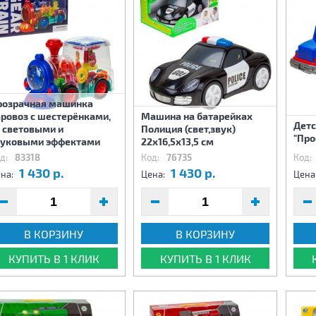
розрачная машинка
ровоз с шестерёнками,
Машина на батарейках
Детс
 световыми и
Полиция (свет,звук)
"Про
вуковыми эффектами
22х16,5х13,5 см
д:
83318
Код:
76735
Код:
1 430 р.
1 430 р.
на:
Цена:
Цена
В КОРЗИНУ
В КОРЗИНУ
КУПИТЬ В 1 КЛИК
КУПИТЬ В 1 КЛИК