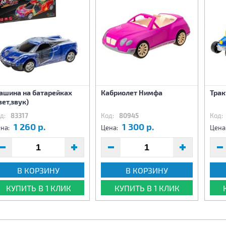
ашина на батарейках
Кабриолет Нимфа
Трак
вет,звук)
д:
83317
Код:
80945
Код:
1 260 р.
1 300 р.
на:
Цена:
Цена
В КОРЗИНУ
В КОРЗИНУ
КУПИТЬ В 1 КЛИК
КУПИТЬ В 1 КЛИК