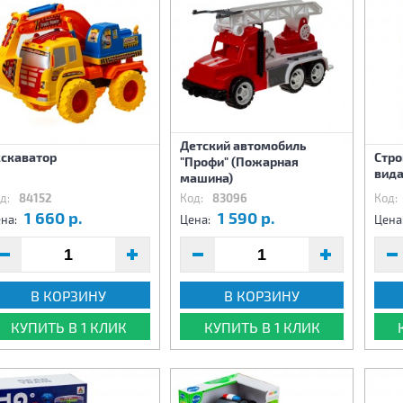
Детский автомобиль
кскаватор
Стро
"Профи" (Пожарная
вид
машина)
д:
84152
Код:
83096
Код:
1 660 р.
1 590 р.
на:
Цена:
Цена
В КОРЗИНУ
В КОРЗИНУ
КУПИТЬ В 1 КЛИК
КУПИТЬ В 1 КЛИК