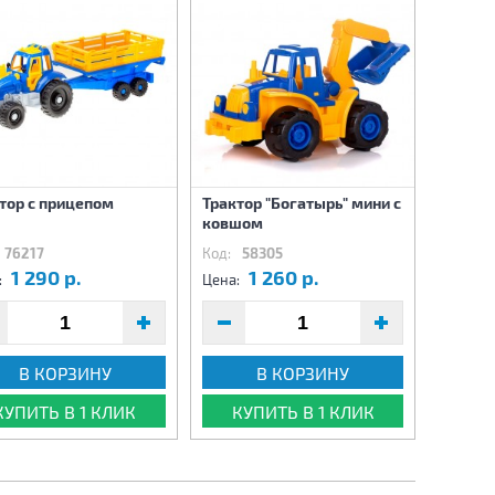
тор с прицепом
Трактор "Богатырь" мини с
ковшом
76217
Код:
58305
1 290 р.
1 260 р.
:
Цена:
В КОРЗИНУ
В КОРЗИНУ
КУПИТЬ В 1 КЛИК
КУПИТЬ В 1 КЛИК