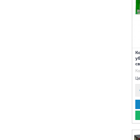
К
уб
с
Ко
Це