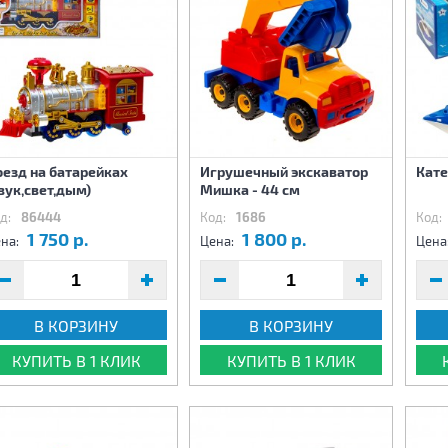
оезд на батарейках
Игрушечный экскаватор
Кате
вук,свет,дым)
Мишка - 44 см
д:
86444
Код:
1686
Код:
1 750 р.
1 800 р.
на:
Цена:
Цена
В КОРЗИНУ
В КОРЗИНУ
КУПИТЬ В 1 КЛИК
КУПИТЬ В 1 КЛИК