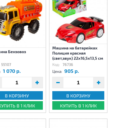
Машина на батарейках
ина Бензовоз
Полиция красная
(свет,звук) 22х16,5х13,5 см
55107
Код:
76736
1 070 р.
905 р.
:
Цена:
В КОРЗИНУ
В КОРЗИНУ
КУПИТЬ В 1 КЛИК
КУПИТЬ В 1 КЛИК