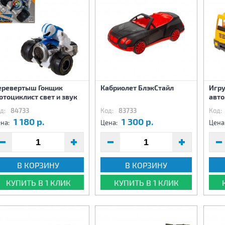
еревертыш Гонщик
Кабриолет БлэкСтайл
Игру
тоциклист свет и звук
авто
д:
84733
Код:
83733
Код:
1 180 р.
1 300 р.
на:
Цена:
Цена
В КОРЗИНУ
В КОРЗИНУ
КУПИТЬ В 1 КЛИК
КУПИТЬ В 1 КЛИК