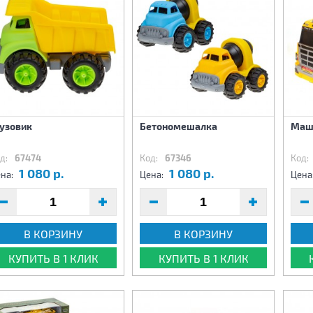
рузовик
Бетономешалка
Маш
д:
67474
Код:
67346
Код:
1 080 р.
1 080 р.
на:
Цена:
Цена
В КОРЗИНУ
В КОРЗИНУ
КУПИТЬ В 1 КЛИК
КУПИТЬ В 1 КЛИК