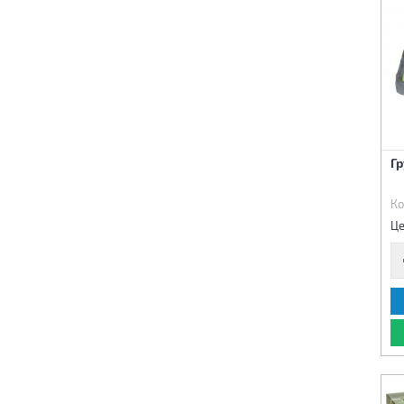
Г
Ко
Це