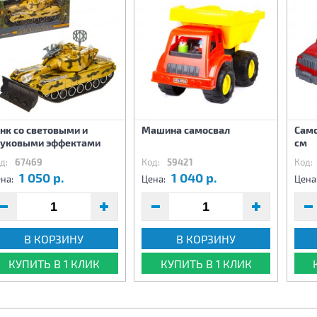
нк со световыми и
Машина самосвал
Само
вуковыми эффектами
см
д:
67469
Код:
59421
Код:
1 050 р.
1 040 р.
на:
Цена:
Цена
В КОРЗИНУ
В КОРЗИНУ
КУПИТЬ В 1 КЛИК
КУПИТЬ В 1 КЛИК