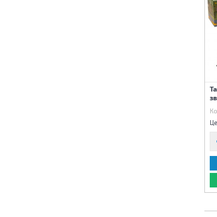
Та
з
Ко
Це