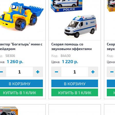
актор "Богатырь" мини с
Скорая помощь со
Скор
рейдером
звуковыми эффектами
зву
д:
58306
Код:
84430
Код:
1 260 р.
1 220 р.
на:
Цена:
Цена
В КОРЗИНУ
В КОРЗИНУ
КУПИТЬ В 1 КЛИК
КУПИТЬ В 1 КЛИК