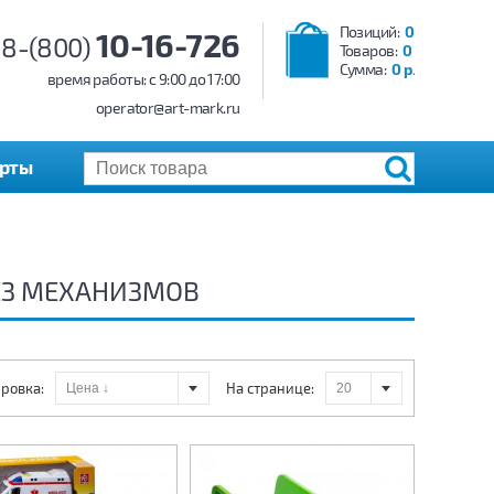
Позиций:
0
10-16-726
8-(800)
Товаров:
0
Сумма:
0 р.
время работы: c 9:00 до 17:00
operator@art-mark.ru
арты
БЕЗ МЕХАНИЗМОВ
ровка:
На странице: