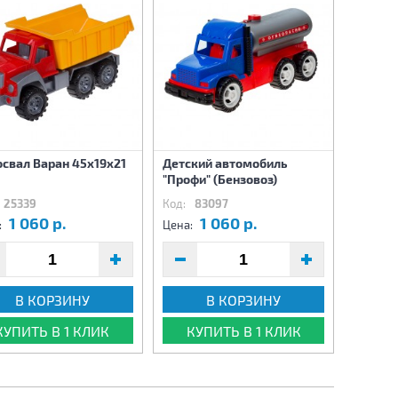
свал Варан 45х19х21
Детский автомобиль
"Профи" (Бензовоз)
25339
Код:
83097
1 060 р.
1 060 р.
:
Цена:
В КОРЗИНУ
В КОРЗИНУ
КУПИТЬ В 1 КЛИК
КУПИТЬ В 1 КЛИК