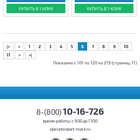
КУПИТЬ В 1 КЛИК
КУПИТЬ В 1 КЛИК
|<
<
1
2
3
4
5
6
7
8
9
10
11
>
>|
Показано с 101 по 120 из 219 (страниц: 11)
10-16-726
8-(800)
время работы: c 9:00 до 17:00
operator@art-mark.ru