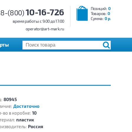
Позиций:
0
10-16-726
8-(800)
Товаров:
0
Сумма:
0 р.
время работы: c 9:00 до 17:00
operator@art-mark.ru
арты
:
80945
личие:
Достаточно
-во в коробке:
10
териал:
пластик
оизводитель:
Россия