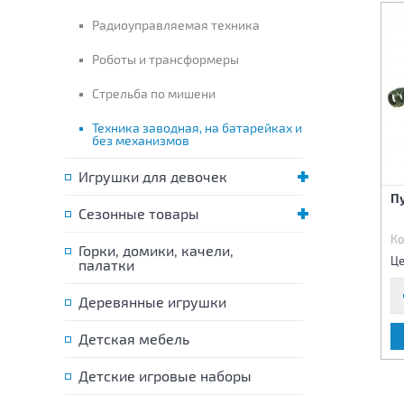
Радиоуправляемая техника
Роботы и трансформеры
Стрельба по мишени
Техника заводная, на батарейках и
без механизмов
Игрушки для девочек
Машина на батарейках
Машина Самосвал
П
Сезонные товары
(свет,звук)
Код:
81098
Код:
81106
Ко
Горки, домики, качели,
800 р.
855 р.
Цена:
Цена:
Це
палатки
Деревянные игрушки
В КОРЗИНУ
В КОРЗИНУ
Детская мебель
Детские игровые наборы