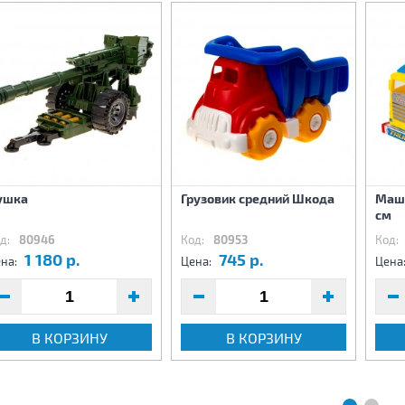
ушка
Грузовик средний Шкода
Маши
см
д:
80946
Код:
80953
Код:
1 180 р.
745 р.
на:
Цена:
Цена
В КОРЗИНУ
В КОРЗИНУ