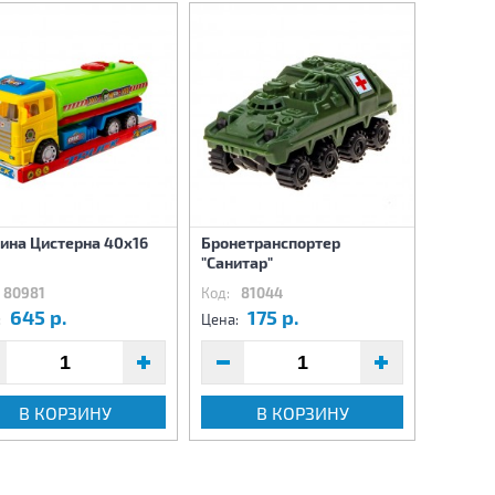
на Цистерна 40х16
Бронетранспортер
Машина
"Санитар"
(свет,з
80981
Код:
81044
Код:
8
645 р.
175 р.
8
:
Цена:
Цена:
В КОРЗИНУ
В КОРЗИНУ