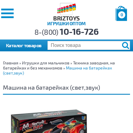
0
BRIZTOYS
ИГРУШКИ ОПТОМ
Позиций:
10-16-726
Товаров:
8-(800)
Сумма:
0
р.
Каталог товаров
Главная
Игрушки для мальчиков
Техника заводная, на
»
»
батарейках и без механизмов
Машина на батарейках
»
(свет,звук)
Машина на батарейках (свет,звук)