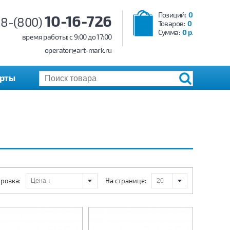
Позиций:
0
10-16-726
8-(800)
Товаров:
0
Сумма:
0 р.
время работы: c 9:00 до 17:00
operator@art-mark.ru
арты
ровка:
На странице: