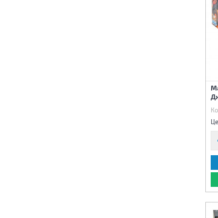
М
Дж
Ко
Це