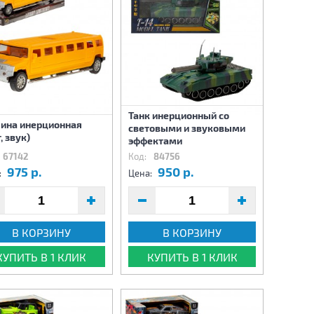
Танк инерционный со
ина инерционная
световыми и звуковыми
, звук)
эффектами
67142
Код:
84756
975 р.
950 р.
:
Цена:
В КОРЗИНУ
В КОРЗИНУ
КУПИТЬ В 1 КЛИК
КУПИТЬ В 1 КЛИК