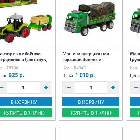
рактор с комбайном
Машина инерционная
Маш
ерционный (свет,звук)
Грузовик Военный
Груз
д:
79706
Код:
84345
Код:
925 р.
1 010 р.
на:
Цена:
Цена
В КОРЗИНУ
В КОРЗИНУ
КУПИТЬ В 1 КЛИК
КУПИТЬ В 1 КЛИК