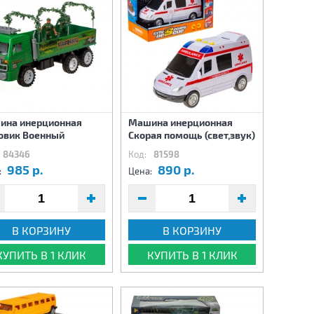
ина инерционная
Машина инерционная
овик Военный
Скорая помощь (свет,звук)
84346
Код:
81598
985 р.
890 р.
:
Цена:
В КОРЗИНУ
В КОРЗИНУ
КУПИТЬ В 1 КЛИК
КУПИТЬ В 1 КЛИК