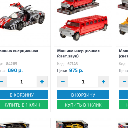
ашина инерционная
Машина инерционная
Маш
(свет, звук)
(свет
д:
84285
Код:
67143
Код:
890 р.
975 р.
на:
Цена:
Цена
В КОРЗИНУ
В КОРЗИНУ
КУПИТЬ В 1 КЛИК
КУПИТЬ В 1 КЛИК