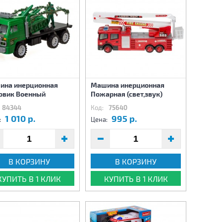
ина инерционная
Машина инерционная
овик Военный
Пожарная (свет,звук)
84344
Код:
75640
1 010 р.
995 р.
:
Цена:
В КОРЗИНУ
В КОРЗИНУ
КУПИТЬ В 1 КЛИК
КУПИТЬ В 1 КЛИК