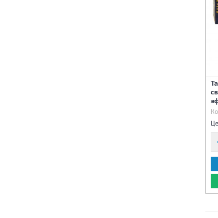
Т
с
э
Ко
Це