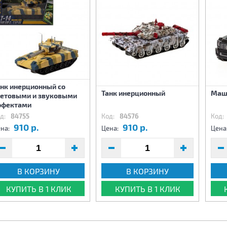
анк инерционный со
Танк инерционный
Маши
ветовыми и звуковыми
ффектами
д:
84755
Код:
84576
Код:
910 р.
910 р.
на:
Цена:
Цена
В КОРЗИНУ
В КОРЗИНУ
КУПИТЬ В 1 КЛИК
КУПИТЬ В 1 КЛИК