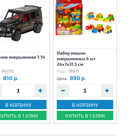
Набор машин
на инерционная 1:14
инерционных 6 шт
24х7х31,5 см
84290
Код:
78631
810 р.
890 р.
:
Цена:
В КОРЗИНУ
В КОРЗИНУ
КУПИТЬ В 1 КЛИК
КУПИТЬ В 1 КЛИК