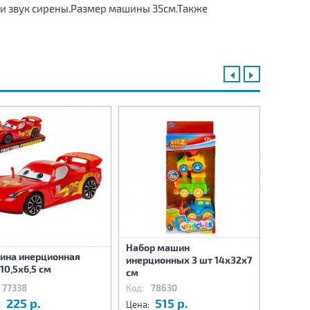
и звук сирены.Размер машины 35см.Также
Набор машин
Набор 
ина инерционная
инерционных 3 шт 14х32х7
инерци
х10,5х6,5 см
см
24х7х31
77338
Код:
78630
Код:
78
225 р.
515 р.
8
:
Цена:
Цена: