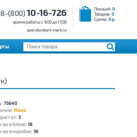
Позиций:
0
10-16-726
8-(800)
Товаров:
0
Сумма:
0 р.
время работы: c 9:00 до 17:00
operator@art-mark.ru
арты
к)
:
75640
личие:
Мало
раст от:
3
-во в блоке:
18
-во в коробке:
36