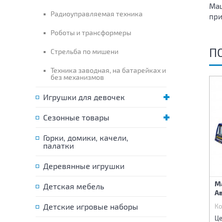
Маш
Радиоуправляемая техника
при
Роботы и трансформеры
П
Стрельба по мишени
Техника заводная, на батарейках и
без механизмов
Игрушки для девочек
Сезонные товары
Горки, домики, качели,
палатки
Деревянные игрушки
Набор машин
Машина инерционная
М
Детская мебель
инерционных 6 шт
29х13х13 см
А
24х7х31,5 см
Детские игровые наборы
Код:
78631
Код:
78887
Ко
890 р.
600 р.
Цена:
Цена:
Це