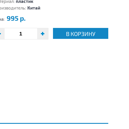
териал:
пластик
оизводитель:
Китай
995 р.
на:
В КОРЗИНУ