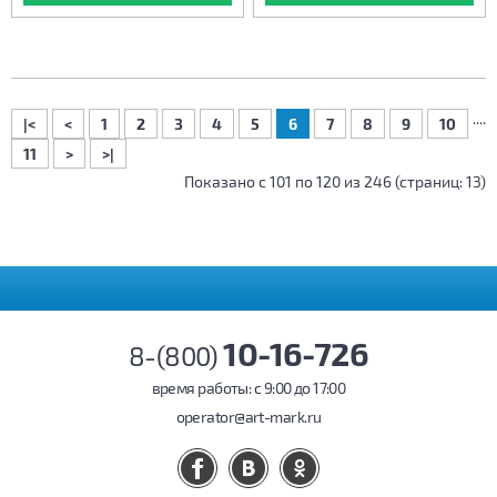
....
|<
<
1
2
3
4
5
6
7
8
9
10
11
>
>|
Показано с 101 по 120 из 246 (страниц: 13)
10-16-726
8-(800)
время работы: c 9:00 до 17:00
operator@art-mark.ru