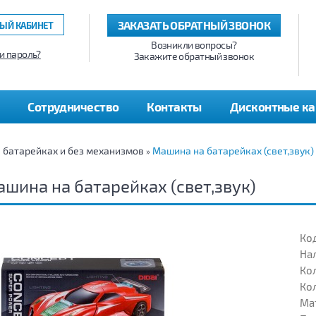
ЗАКАЗАТЬ ОБРАТНЫЙ ЗВОНОК
ЫЙ КАБИНЕТ
Возникли вопросы?
и пароль?
Закажите обратный звонок
Сотрудничество
Контакты
Дисконтные к
а батарейках и без механизмов
Машина на батарейках (свет,звук)
»
шина на батарейках (свет,звук)
Код
На
Кол
Кол
Ма