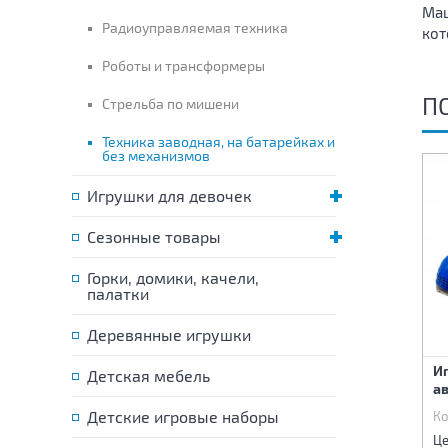
Маш
Радиоуправляемая техника
кот
Роботы и трансформеры
П
Стрельба по мишени
Техника заводная, на батарейках и
без механизмов
Игрушки для девочек
Сезонные товары
Горки, домики, качели,
палатки
Деревянные игрушки
Игрушка "Трактор
Игрушка "Трактор
И
Детская мебель
Трудяга" с ковшом
Трудяга" с прицепом
ав
Детские игровые наборы
Код:
76346
Код:
76347
Ко
440 р.
560 р.
Цена:
Цена:
Це