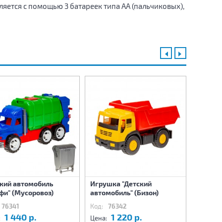
ется с помощью 3 батареек типа АА (пальчиковых),
кий автомобиль
Игрушка "Детский
Игрушк
фи" (Мусоровоз)
автомобиль" (Бизон)
Трудяг
76341
Код:
76342
Код:
7
1 440 р.
1 220 р.
4
:
Цена:
Цена: