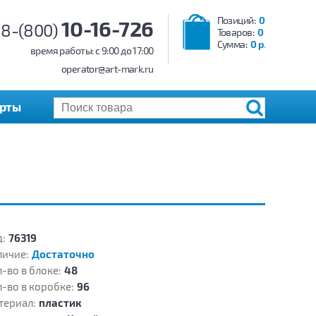
Позиций:
0
10-16-726
8-(800)
Товаров:
0
Сумма:
0 р.
время работы: c 9:00 до 17:00
operator@art-mark.ru
арты
:
76319
личие:
Достаточно
-во в блоке:
48
-во в коробке:
96
териал:
пластик