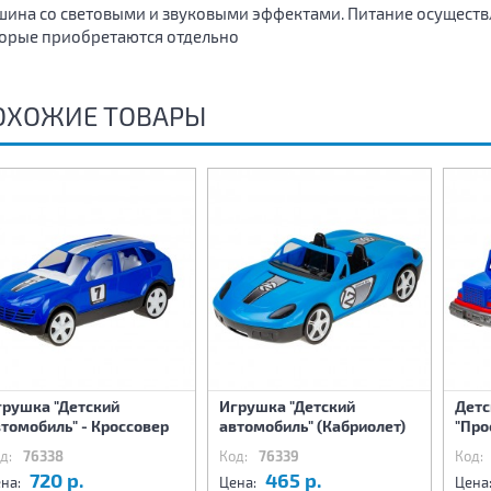
ина со световыми и звуковыми эффектами. Питание осуществля
орые приобретаются отдельно
ОХОЖИЕ ТОВАРЫ
грушка "Детский
Игрушка "Детский
Детс
томобиль" - Кроссовер
автомобиль" (Кабриолет)
"Про
д:
76338
Код:
76339
Код:
720 р.
465 р.
на:
Цена:
Цена