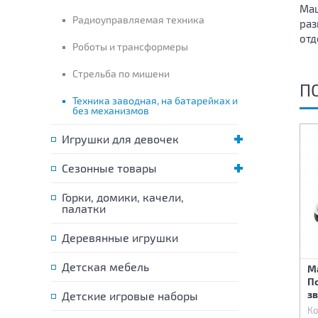
Маш
Радиоуправляемая техника
раз
отд
Роботы и трансформеры
Стрельба по мишени
П
Техника заводная, на батарейках и
без механизмов
Игрушки для девочек
Сезонные товары
Горки, домики, качели,
палатки
Деревянные игрушки
Детская мебель
БТР "НП-02" с ракетной
Машинка-конструктор со
М
установкой и
звуком и светом 80
П
боеприпасами
дет,свет,звук
з
Детские игровые наборы
Код:
86802
Код:
87504
Ко