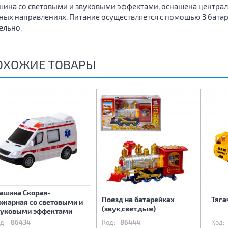
ина со световыми и звуковыми эффектами, оснащена централ
ных направлениях. Питание осуществляется с помощью 3 батар
ельно.
ОХОЖИЕ ТОВАРЫ
ашина Скорая-
Поезд на батарейках
Тяга
ожарная со световыми и
(звук,свет,дым)
вуковыми эффектами
д:
86434
Код:
86444
Код: