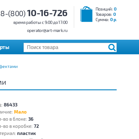
Позиций:
0
10-16-726
8-(800)
Товаров:
0
Сумма:
0 р.
время работы: c 9:00 до 17:00
operator@art-mark.ru
арты
ффектами
ми
:
86433
личие:
Мало
-во в блоке:
36
-во в коробке:
72
териал:
пластик