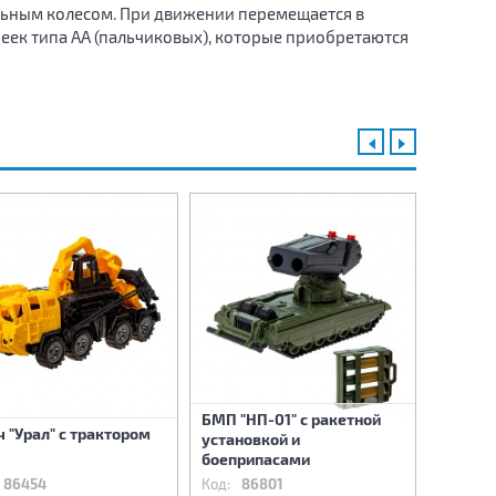
ьным колесом. При движении перемещается в
еек типа АА (пальчиковых), которые приобретаются
БМП "НП-01" с ракетной
БТР "НП
ч "Урал" с трактором
установкой и
устано
боеприпасами
боепри
86454
Код:
86801
Код:
8