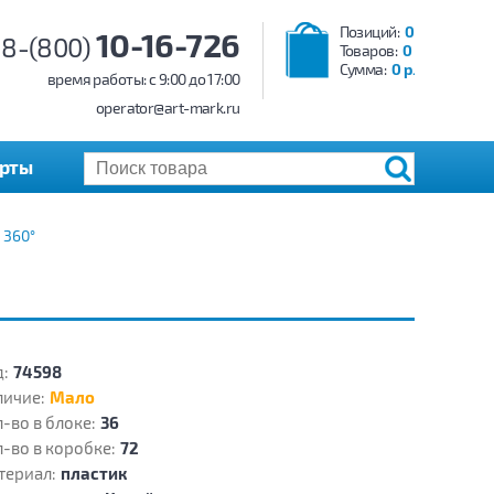
Позиций:
0
10-16-726
8-(800)
Товаров:
0
Сумма:
0 р.
время работы: c 9:00 до 17:00
operator@art-mark.ru
арты
 360°
:
74598
личие:
Мало
-во в блоке:
36
-во в коробке:
72
териал:
пластик