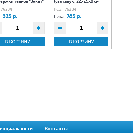
ержки танков "Закат"
(свет,звук) 22х7,5х9 см
Трансфо
76234
Код:
76284
Код:
7
325 р.
785 р.
8
:
Цена:
Цена:
В КОРЗИНУ
В КОРЗИНУ
енциальности
Контакты