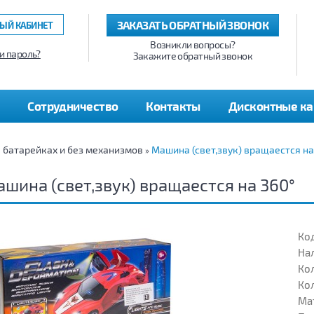
ЗАКАЗАТЬ ОБРАТНЫЙ ЗВОНОК
ЫЙ КАБИНЕТ
Возникли вопросы?
и пароль?
Закажите обратный звонок
Сотрудничество
Контакты
Дисконтные к
а батарейках и без механизмов
Машина (свет,звук) вращаестся на
»
шина (свет,звук) вращаестся на 360°
Код
На
Кол
Кол
Ма