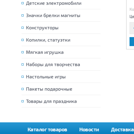
Трансформер (свет,звук)
Трансформер
Детские электромобили
Код:
76285
Код:
76303
Ко
Значки брелки магниты
875 р.
670 р.
Цена:
Цена:
Це
Конструкторы
Копилки, статуэтки
В КОРЗИНУ
В КОРЗИНУ
Мягкая игрушка
Наборы для творчества
Настольные игры
Пакеты подарочные
Товары для праздника
Каталог товаров
Новости
Доставка