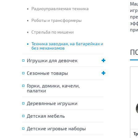
Маш
Радиоуправляемая техника
игр
пре
Роботы и трансформеры
эфф
при
Стрельба по мишени
Техника заводная, на батарейках и
без механизмов
П
Игрушки для девочек
Сезонные товары
Горки, домики, качели,
палатки
Деревянные игрушки
Детская мебель
Детские игровые наборы
Машина на батарейках
Танк на батарейках
Т