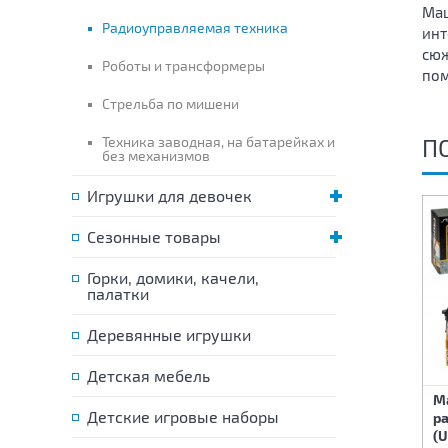
Маш
Радиоуправляемая техника
инт
сюж
Роботы и трансформеры
пом
Стрельба по мишени
Техника заводная, на батарейках и
П
без механизмов
Игрушки для девочек
Сезонные товары
Горки, домики, качели,
палатки
Деревянные игрушки
Детская мебель
Машина на
Машина на
М
Детские игровые наборы
радиоуправлении 1:16
радиоуправлении 1:16
р
(USB)
(USB)
(U