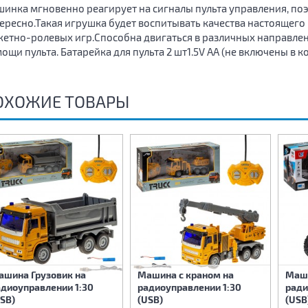
инка мгновенно реагирует на сигналы пульта управления, поэ
ересно.Такая игрушка будет воспитывать качества настоящего
етно-ролевых игр.Способна двигаться в различных направле
ощи пульта. Батарейка для пульта 2 шт1.5V AA (не включены в к
ОХОЖИЕ ТОВАРЫ
ашина Грузовик на
Машина с краном на
Маш
адиоуправлении 1:30
радиоуправлении 1:30
ради
SB)
(USB)
(USB