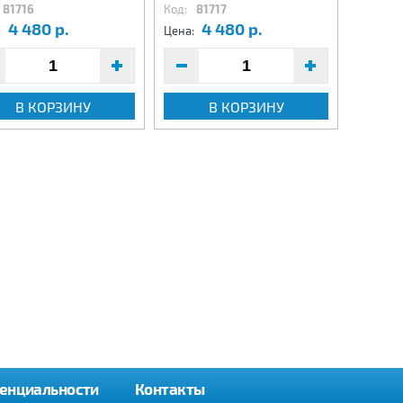
81716
Код:
81717
Код:
81
4 480 р.
4 480 р.
4
:
Цена:
Цена:
В КОРЗИНУ
В КОРЗИНУ
енциальности
Контакты