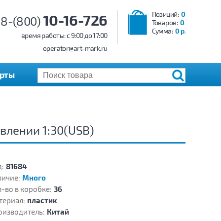
Позиций:
0
10-16-726
8-(800)
Товаров:
0
Сумма:
0 р.
время работы: c 9:00 до 17:00
operator@art-mark.ru
арты
лении 1:30(USB)
:
81684
личие:
Много
-во в коробке:
36
териал:
пластик
оизводитель:
Китай