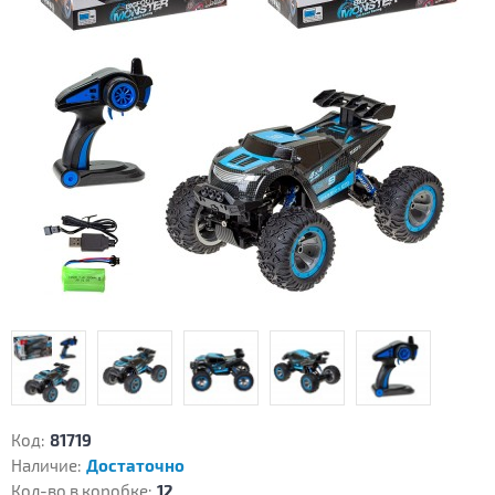
Код:
81719
Наличие:
Достаточно
Кол-во в коробке:
12