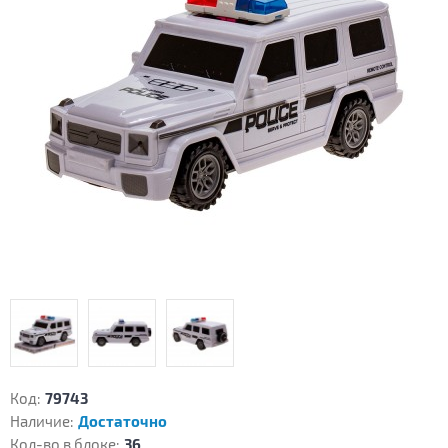
Код:
79743
Наличие:
Достаточно
Кол-во в блоке:
36