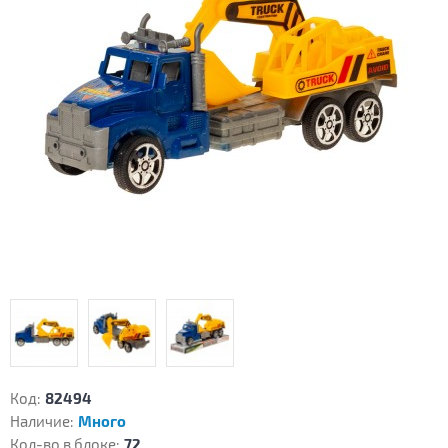
Код:
82494
Наличие:
Много
Кол-во в блоке:
72