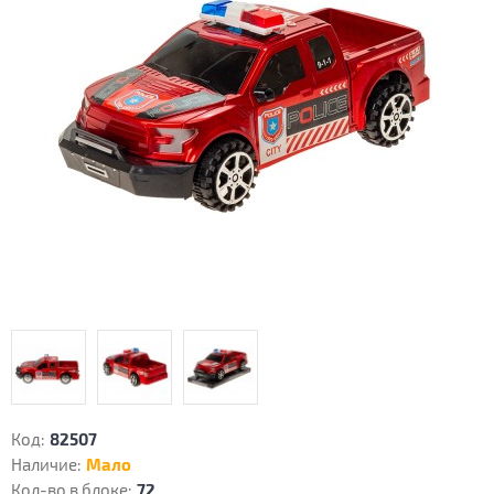
Код:
82507
Наличие:
Мало
Кол-во в блоке:
72