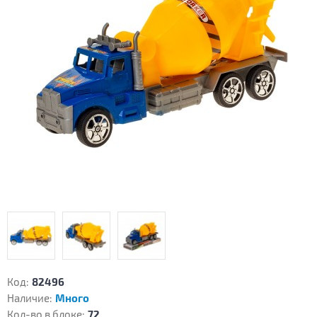
Код:
82496
Наличие:
Много
Кол-во в блоке:
72