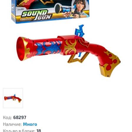
Код:
68297
Наличие:
Много
Кол-во в блоке:
18