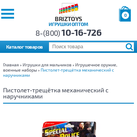
0
BRIZTOYS
ИГРУШКИ ОПТОМ
Позиций:
10-16-726
Товаров:
8-(800)
Сумма:
0
р.
Каталог товаров
Главная
Игрушки для мальчиков
Игрушечное оружие,
»
»
военные наборы
Пистолет-трещётка механический с
»
наручниками
Пистолет-трещётка механический с
наручниками