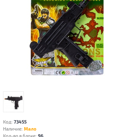
Код:
73455
Наличие:
Мало
Кол-во в блоке:
96