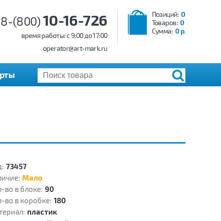
Позиций:
0
10-16-726
8-(800)
Товаров:
0
Сумма:
0 р.
время работы: c 9:00 до 17:00
operator@art-mark.ru
арты
:
73457
личие:
Мало
-во в блоке:
90
-во в коробке:
180
териал:
пластик