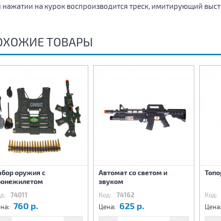
 нажатии на курок воспроизводится треск, имитирующий выст
ОХОЖИЕ ТОВАРЫ
абор оружия с
Автомат со светом и
Топо
ронежилетом
звуком
д:
74011
Код:
74162
Код:
760 р.
625 р.
на:
Цена:
Цена