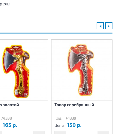
релы.
р золотой
Топор серебрянный
Автома
74338
Код:
74339
Код:
74
165 р.
150 р.
1
:
Цена:
Цена: