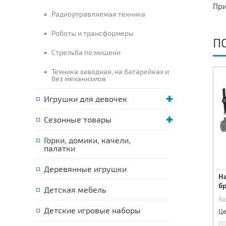
При
Радиоуправляемая техника
Роботы и трансформеры
П
Стрельба по мишени
Техника заводная, на батарейках и
без механизмов
Игрушки для девочек
Сезонные товары
Горки, домики, качели,
палатки
Деревянные игрушки
Автомат
Автомат
Н
б
Детская мебель
Код:
74579
Код:
74582
Ко
155 р.
155 р.
Детские игровые наборы
Цена:
Цена:
Це