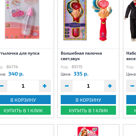
утылочка для пупса
Волшебная палочка
Набо
свет,звук
аксе
д:
84774
Код:
85175
Код:
340 р.
335 р.
на:
Цена:
Цена
В КОРЗИНУ
В КОРЗИНУ
КУПИТЬ В 1 КЛИК
КУПИТЬ В 1 КЛИК