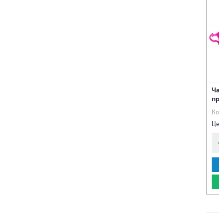
Ча
п
Ко
Це