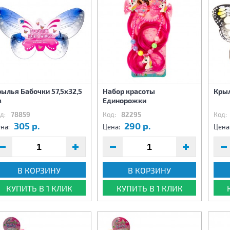
ылья Бабочки 57,5х32,5
Набор красоты
Крыл
м
Единорожки
д:
78859
Код:
82295
Код:
305 р.
290 р.
на:
Цена:
Цена
В КОРЗИНУ
В КОРЗИНУ
КУПИТЬ В 1 КЛИК
КУПИТЬ В 1 КЛИК