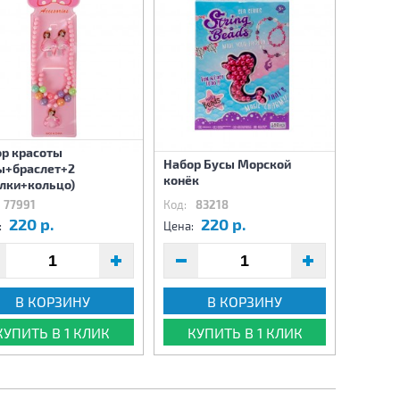
р красоты
Набор Бусы Морской
ы+браслет+2
конёк
лки+кольцо)
77991
Код:
83218
220 р.
220 р.
:
Цена:
В КОРЗИНУ
В КОРЗИНУ
КУПИТЬ В 1 КЛИК
КУПИТЬ В 1 КЛИК