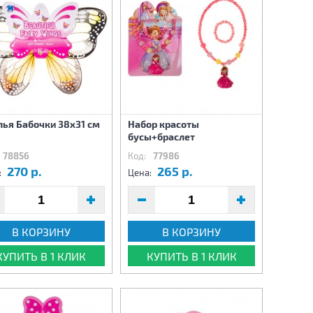
ья Бабочки 38х31 см
Набор красоты
бусы+браслет
78856
Код:
77986
270 р.
265 р.
:
Цена:
В КОРЗИНУ
В КОРЗИНУ
КУПИТЬ В 1 КЛИК
КУПИТЬ В 1 КЛИК