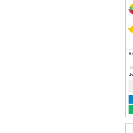
На
Ко
Це