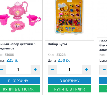
Набо
йный набор детский 5
Набор Бусы
(бус
редметов
зако
д:
51086
Код:
83224
Код:
225 р.
230 р.
на:
Цена:
Цена
В КОРЗИНУ
В КОРЗИНУ
КУПИТЬ В 1 КЛИК
КУПИТЬ В 1 КЛИК