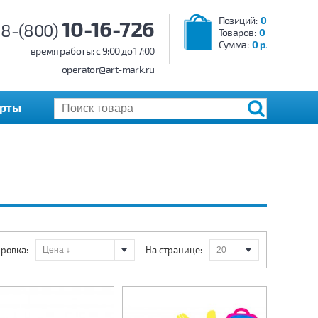
Позиций:
0
10-16-726
8-(800)
Товаров:
0
Сумма:
0 р.
время работы: c 9:00 до 17:00
operator@art-mark.ru
арты
ровка:
На странице: