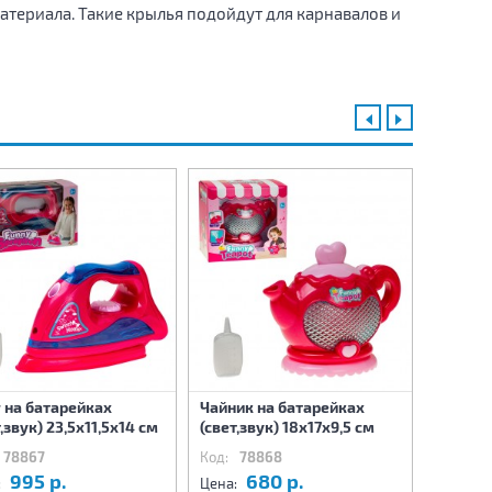
териала. Такие крылья подойдут для карнавалов и
 на батарейках
Чайник на батарейках
Чайник
,звук) 23,5х11,5х14 см
(свет,звук) 18х17х9,5 см
(свет,з
78867
Код:
78868
Код:
7
995 р.
680 р.
5
:
Цена:
Цена: