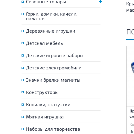
Сезонные товары
Кры
мас
Горки, домики, качели,
палатки
П
Деревянные игрушки
Детская мебель
Детские игровые наборы
Детские электромобили
Значки брелки магниты
Конструкторы
Копилки, статуэтки
Чайник на батарейках
Набор красоты
Кр
(свет,звук) 16,2х9х17 см
Мягкая игрушка
с
Код:
78869
Код:
79284
Ко
Наборы для творчества
540 р.
1 310 р.
Цена:
Цена:
Це