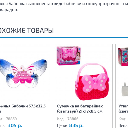
лья Бабочка выполнены в виде бабочки из полупрозрачного ма
карадов.
ОХОЖИЕ ТОВАРЫ
ылья Бабочки 57,5х32,5
Сумочка на батарейках
Утюг
м
(свет,звук) 21х17х8,5 см
(свет
д:
78859
Код:
78866
Код:
305 р.
835 р.
на:
Цена:
Цена