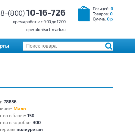
Позиций:
0
10-16-726
8-(800)
Товаров:
0
Сумма:
0 р.
время работы: c 9:00 до 17:00
operator@art-mark.ru
арты
:
78856
личие:
Мало
-во в блоке:
150
-во в коробке:
300
териал:
полиуретан