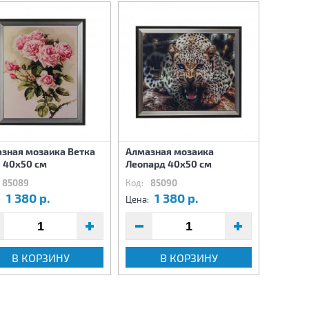
зная мозаика Ветка
Алмазная мозаика
Алмазн
 40х50 см
Леопард 40х50 см
вазе 4
85089
Код:
85090
Код:
85
1 380 р.
1 380 р.
1
:
Цена:
Цена:
В КОРЗИНУ
В КОРЗИНУ