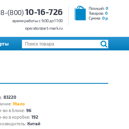
Позиций:
0
10-16-726
8-(800)
Товаров:
0
Сумма:
0 р.
время работы: c 9:00 до 17:00
operator@art-mark.ru
арты
:
83220
личие:
Мало
-во в блоке:
96
-во в коробке:
192
оизводитель:
Китай