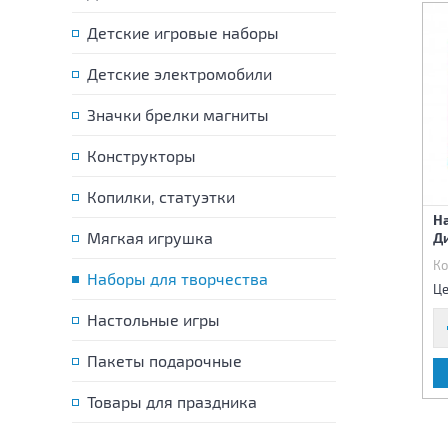
Детские игровые наборы
Детские электромобили
Значки брелки магниты
Конструкторы
Копилки, статуэтки
Алмазная мозаика Розы в
Алмазная мозаика
Н
Мягкая игрушка
вазе 40х50 см
Леопард 40х50 см
Д
Код:
85091
Код:
85093
Ко
Наборы для творчества
1 380 р.
1 380 р.
Цена:
Цена:
Це
Настольные игры
Пакеты подарочные
В КОРЗИНУ
В КОРЗИНУ
Товары для праздника