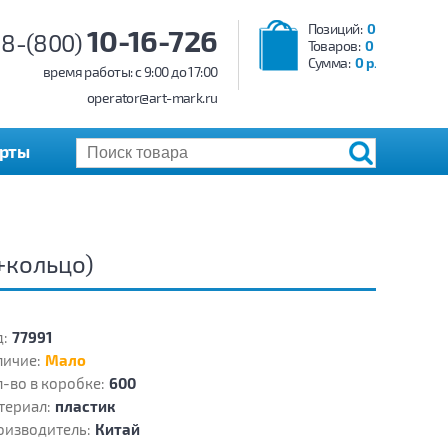
Позиций:
0
10-16-726
8-(800)
Товаров:
0
Сумма:
0 р.
время работы: c 9:00 до 17:00
operator@art-mark.ru
арты
+кольцо)
:
77991
личие:
Мало
-во в коробке:
600
териал:
пластик
оизводитель:
Китай