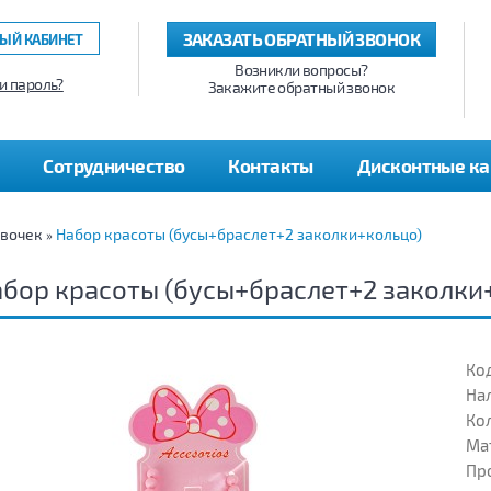
ЗАКАЗАТЬ ОБРАТНЫЙ ЗВОНОК
ЫЙ КАБИНЕТ
Возникли вопросы?
и пароль?
Закажите обратный звонок
Сотрудничество
Контакты
Дисконтные к
евочек
Набор красоты (бусы+браслет+2 заколки+кольцо)
»
бор красоты (бусы+браслет+2 заколки
Код
На
Кол
Ма
Пр