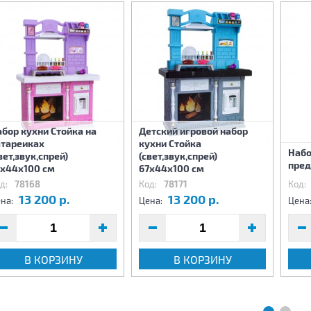
бор кухни Стойка на
Детский игровой набор
атареиках
кухни Стойка
Набо
вет,звук,спрей)
(свет,звук,спрей)
пред
7х44х100 см
67х44х100 см
д:
78168
Код:
78171
Код:
13 200 р.
13 200 р.
на:
Цена:
Цена
В КОРЗИНУ
В КОРЗИНУ