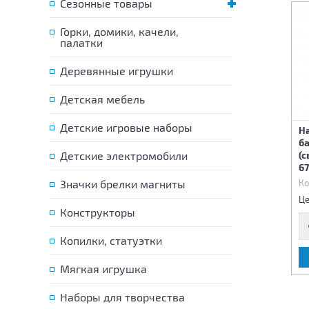
Сезонные товары
Горки, домики, качели,
палатки
Деревянные игрушки
Детская мебель
Детские игровые наборы
На
Игровой набор Магазин
б
Набор кухни 15 предметов
Детские электромобили
бытовой техники 45х31х7,5
(с
см
6
Код:
78360
Значки брелки магниты
Код:
78464
Ко
420 р.
700 р.
Цена:
Цена:
Це
Конструкторы
Копилки, статуэтки
В КОРЗИНУ
В КОРЗИНУ
Мягкая игрушка
Наборы для творчества