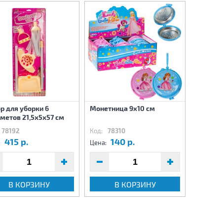
р для уборки 6
Монетница 9х10 см
Набор 
метов 21,5х5х57 см
78192
Код:
78310
Код:
7
415 р.
140 р.
4
:
Цена:
Цена:
В КОРЗИНУ
В КОРЗИНУ