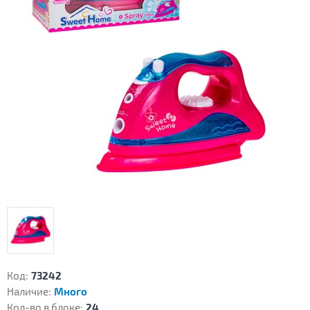
Код:
73242
Наличие:
Много
Кол-во в блоке:
24