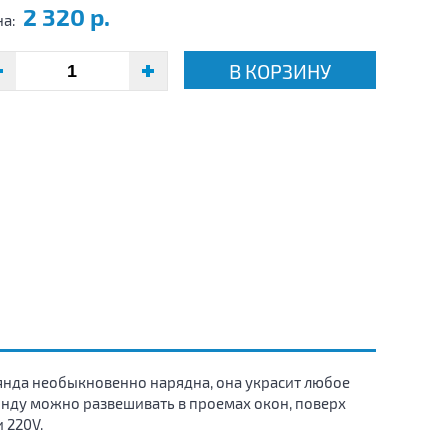
2 320 р.
на:
В КОРЗИНУ
лянда необыкновенно нарядна, она украсит любое
нду можно развешивать в проемах окон, поверх
 220V.