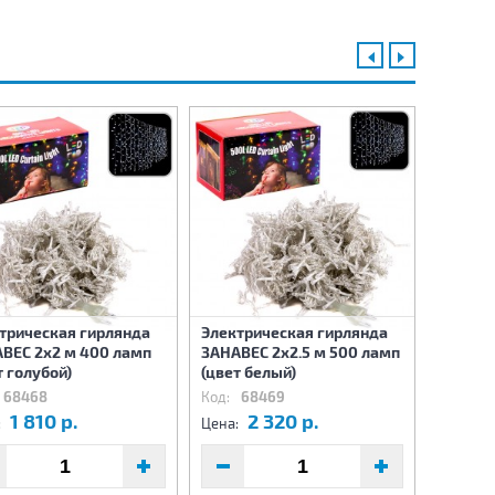
трическая гирлянда
Электрическая гирлянда
Электр
ВЕС 2х2 м 400 ламп
ЗАНАВЕС 2х2.5 м 500 ламп
ЗАНАВЕ
т голубой)
(цвет белый)
(цвет б
68468
Код:
68469
Код:
6
1 810 р.
2 320 р.
2
:
Цена:
Цена: