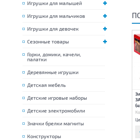
Игрушки для малышей
П
Игрушки для мальчиков
Игрушки для девочек
Сезонные товары
Горки, домики, качели,
палатки
Деревянные игрушки
Детская мебель
Электрическая гирлянда
Электрическая гирлянда
Э
Детские игровые наборы
ЗАНАВЕС 2х3 м 600 ламп
ЗАНАВЕС 2х3 м 600 ламп
ЗА
(цвет белый)
(цвет голубой)
(ц
Детские электромобили
Код:
68470
Код:
68471
Ко
2 770 р.
2 770 р.
Цена:
Цена:
Це
Значки брелки магниты
Конструкторы