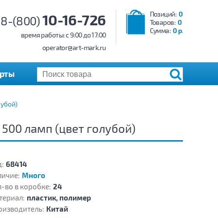
Позиций:
0
10-16-726
8-(800)
Товаров:
0
Сумма:
0 р.
время работы: c 9:00 до 17:00
operator@art-mark.ru
арты
лубой)
500 ламп (цвет голубой)
:
68414
личие:
Много
-во в коробке:
24
териал:
пластик, полимер
оизводитель:
Китай