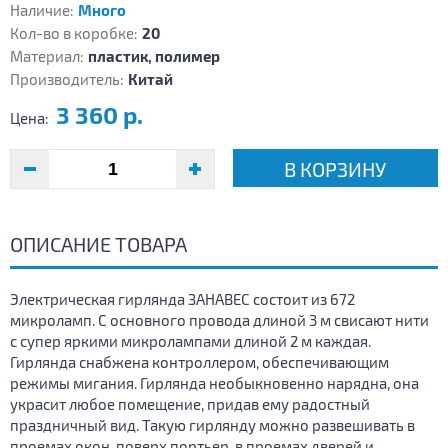
Наличие:
Много
Кол-во в коробке:
20
Материал:
пластик, полимер
Производитель:
Китай
3 360 р.
Цена:
В КОРЗИНУ
ОПИСАНИЕ ТОВАРА
Электрическая гирлянда ЗАНАВЕС состоит из 672
микроламп. С основного провода длиной 3 м свисают нити
с супер яркими микролампами длиной 2 м каждая.
Гирлянда снабжена контроллером, обеспечивающим
режимы мигания. Гирлянда необыкновенно нарядна, она
украсит любое помещение, придав ему радостный
праздничный вид. Такую гирлянду можно развешивать в
проемах окон, поверх портьер, в проемах дверей и