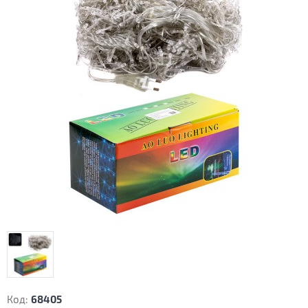
Код:
68405