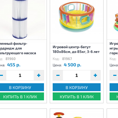
менный фильтр-
Игро
Игровой центр-батут
ардридж для
игры
180х86см, до 85кг, 3-6 лет
ильтрующего насоса
горк
д:
81960
Код:
81967
Код:
455 р.
4 500 р.
на:
Цена:
Цена
В КОРЗИНУ
В КОРЗИНУ
КУПИТЬ В 1 КЛИК
КУПИТЬ В 1 КЛИК