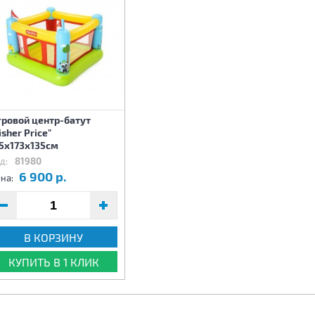
гровой центр-батут
isher Price"
75х173х135см
д:
81980
6 900 р.
на:
В КОРЗИНУ
КУПИТЬ В 1 КЛИК