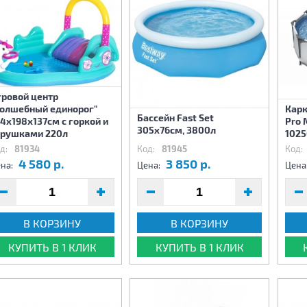
гровой центр
Волшебный единорог"
Карк
Бассейн Fast Set
4х198х137см с горкой и
Pro 
305х76см, 3800л
грушками 220л
1025
д:
81934
Код:
81945
Код:
4 580 р.
3 850 р.
на:
Цена:
Цена
В КОРЗИНУ
В КОРЗИНУ
КУПИТЬ В 1 КЛИК
КУПИТЬ В 1 КЛИК