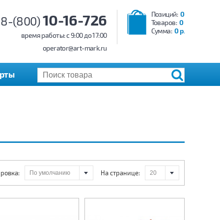
Позиций:
0
10-16-726
8-(800)
Товаров:
0
Сумма:
0 р.
время работы: c 9:00 до 17:00
operator@art-mark.ru
арты
ровка:
На странице: