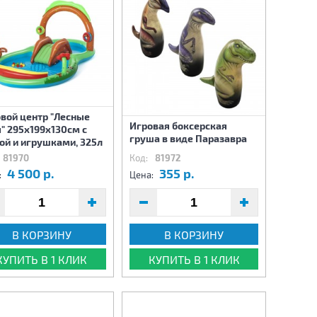
вой центр "Лесные
Игровая боксерская
" 295х199x130см с
груша в виде Паразавра
ой и игрушками, 325л
81970
Код:
81972
4 500 р.
355 р.
:
Цена:
В КОРЗИНУ
В КОРЗИНУ
КУПИТЬ В 1 КЛИК
КУПИТЬ В 1 КЛИК