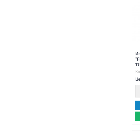
И
"F
1
Ко
Це