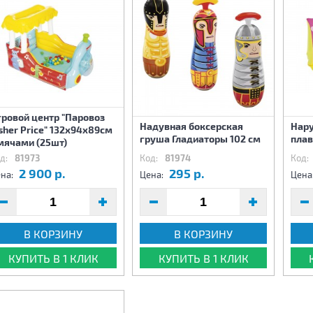
ровой центр "Паровоз
Надувная боксерская
Нару
sher Price" 132x94x89см
груша Гладиаторы 102 см
плав
мячами (25шт)
д:
81973
Код:
81974
Код:
2 900 р.
295 р.
на:
Цена:
Цена
В КОРЗИНУ
В КОРЗИНУ
КУПИТЬ В 1 КЛИК
КУПИТЬ В 1 КЛИК