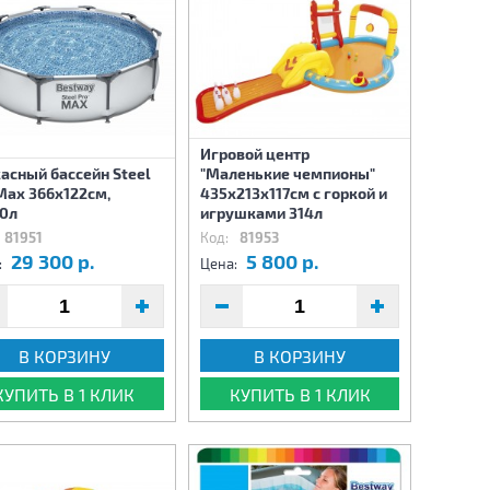
Игровой центр
асный бассейн Steel
"Маленькие чемпионы"
Max 366х122см,
435х213х117см с горкой и
0л
игрушками 314л
81951
Код:
81953
29 300 р.
5 800 р.
:
Цена:
В КОРЗИНУ
В КОРЗИНУ
КУПИТЬ В 1 КЛИК
КУПИТЬ В 1 КЛИК