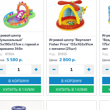
гровой центр
Игро
Музыкальный"
Игровой центр "Вертолет
"Воз
5х190х137см с горкой и
Fisher Price" 155x102x91см
175х
ариками 349л
с мячами (25шт)
лет
д:
81954
Код:
81955
Код:
5 580 р.
2 800 р.
на:
Цена:
Цена
В КОРЗИНУ
В КОРЗИНУ
КУПИТЬ В 1 КЛИК
КУПИТЬ В 1 КЛИК