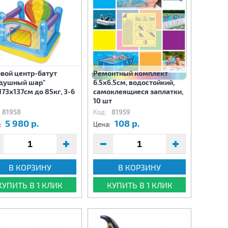
вой центр-батут
Ремонтный комплект
душный шар"
6.5х6.5см, водостойкий,
173х137см до 85кг, 3-6
самоклеящиеся заплатки,
10 шт
81958
Код:
81959
5 980 р.
108 р.
:
Цена:
В КОРЗИНУ
В КОРЗИНУ
КУПИТЬ В 1 КЛИК
КУПИТЬ В 1 КЛИК