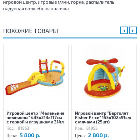
игровой центр, игровые мячи, горка, распылитель,
надувная волшебная палочка.
ПОХОЖИЕ ТОВАРЫ
Игровой центр "Маленькие
Игровой центр "Вертолет
чемпионы" 435х213х117см
Fisher Price" 155x102x91см
с горкой и игрушками 314л
с мячами (25шт)
Код:
81953
Код:
81955
5 800 р.
2 800 р.
Цена:
Цена: