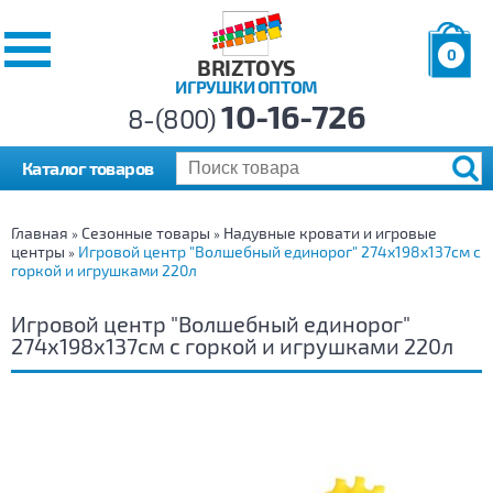
0
BRIZTOYS
ИГРУШКИ ОПТОМ
Позиций:
10-16-726
Товаров:
8-(800)
Сумма:
0
р.
Каталог товаров
Главная
Сезонные товары
Надувные кровати и игровые
»
»
центры
Игровой центр "Волшебный единорог" 274х198х137см с
»
горкой и игрушками 220л
Игровой центр "Волшебный единорог"
274х198х137см с горкой и игрушками 220л