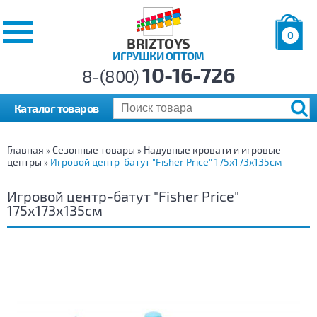
0
BRIZTOYS
ИГРУШКИ ОПТОМ
Позиций:
10-16-726
Товаров:
8-(800)
Сумма:
0
р.
Каталог товаров
Главная
Сезонные товары
Надувные кровати и игровые
»
»
центры
Игровой центр-батут "Fisher Price" 175х173х135см
»
Игровой центр-батут "Fisher Price"
175х173х135см