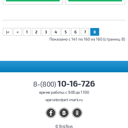
|<
<
1
2
3
4
5
6
7
8
Показано с 141 по 160 из 160 (страниц: 8)
10-16-726
8-(800)
время работы: c 9:00 до 17:00
operator@art-mark.ru
© BrizToys