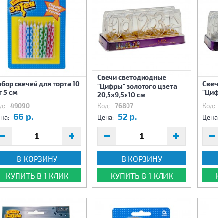
Свечи светодиодные
бор свечей для торта 10
Свеч
"Цифры" золотого цвета
 5 см
"Циф
20,5х9,5х10 см
д:
49090
Код:
76807
Код:
66 р.
52 р.
на:
Цена:
Цена
В КОРЗИНУ
В КОРЗИНУ
КУПИТЬ В 1 КЛИК
КУПИТЬ В 1 КЛИК