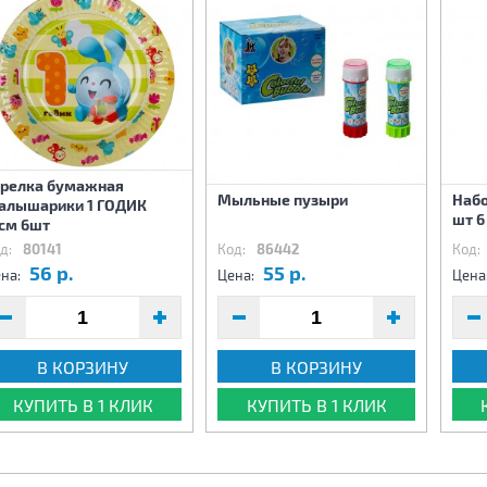
арелка бумажная
Мыльные пузыри
Набо
алышарики 1 ГОДИК
шт 6
7см 6шт
д:
80141
Код:
86442
Код:
56 р.
55 р.
на:
Цена:
Цена
В КОРЗИНУ
В КОРЗИНУ
КУПИТЬ В 1 КЛИК
КУПИТЬ В 1 КЛИК