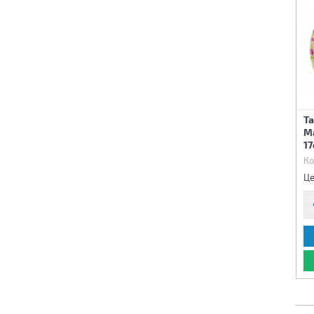
Т
М
1
Ко
Це