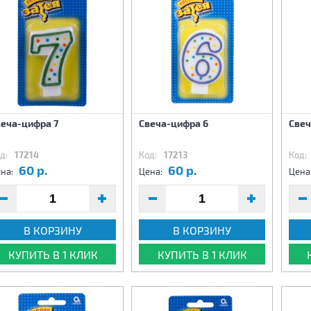
веча-цифра 7
Свеча-цифра 6
Свеч
д:
17214
Код:
17213
Код:
60 р.
60 р.
на:
Цена:
Цена
В КОРЗИНУ
В КОРЗИНУ
КУПИТЬ В 1 КЛИК
КУПИТЬ В 1 КЛИК