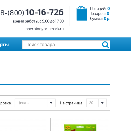
Позиций:
0
10-16-726
8-(800)
Товаров:
0
Сумма:
0 р.
время работы: c 9:00 до 17:00
operator@art-mark.ru
арты
ровка:
На странице: