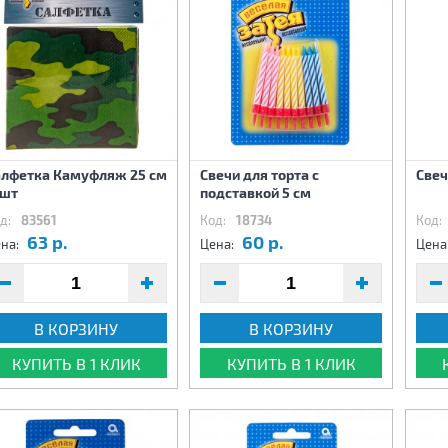
алфетка Камуфляж 25 см
Свечи для торта с
Свеч
2шт
подставкой 5 см
д:
83561
Код:
18734
Код:
63 р.
60 р.
на:
Цена:
Цена
В КОРЗИНУ
В КОРЗИНУ
КУПИТЬ В 1 КЛИК
КУПИТЬ В 1 КЛИК