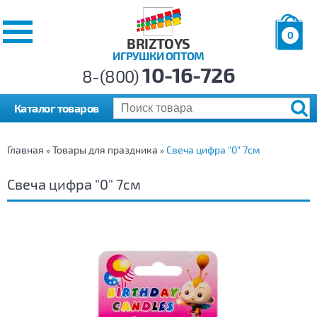
0
BRIZTOYS
ИГРУШКИ ОПТОМ
Позиций:
10-16-726
Товаров:
8-(800)
Сумма:
0
р.
Каталог товаров
Главная
Товары для праздника
Свеча цифра "0" 7см
»
»
Свеча цифра "0" 7см