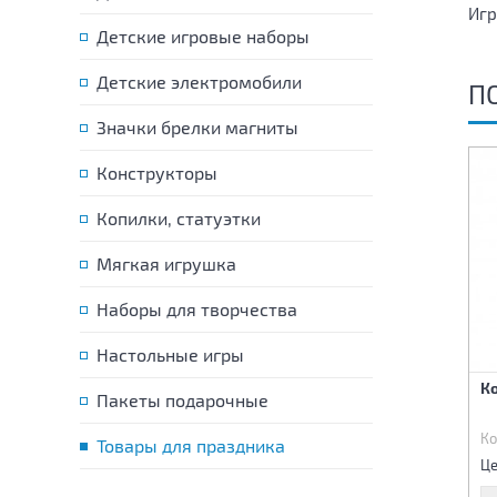
Игр
Детские игровые наборы
Детские электромобили
П
Значки брелки магниты
Конструкторы
Копилки, статуэтки
Мягкая игрушка
Наборы для творчества
Настольные игры
Стакан для попкорна
Мыльные пузыри
К
Пакеты подарочные
"Красочный меч"
Код:
84503
Код:
86441
Ко
Товары для праздника
130 р.
165 р.
Цена:
Цена:
Це