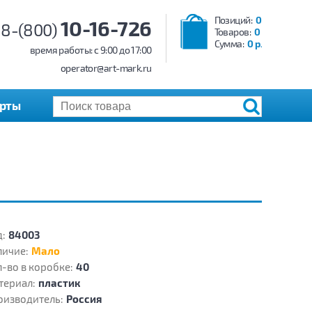
Позиций:
0
10-16-726
8-(800)
Товаров:
0
Сумма:
0 р.
время работы: c 9:00 до 17:00
operator@art-mark.ru
арты
:
84003
личие:
Мало
-во в коробке:
40
териал:
пластик
оизводитель:
Россия