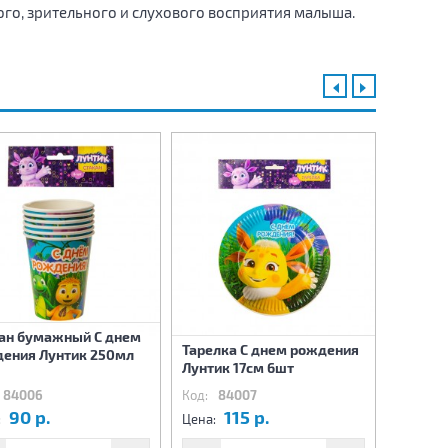
го, зрительного и слухового восприятия малыша.
ан бумажный С днем
Тарелка С днем рождения
Стакан
ения Лунтик 250мл
Лунтик 17см 6шт
84006
Код:
84007
Код:
8
90 р.
115 р.
1
:
Цена:
Цена: