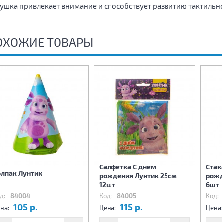
ушка привлекает внимание и способствует развитию тактильно
ОХОЖИЕ ТОВАРЫ
Салфетка С днем
Стак
олпак Лунтик
рождения Лунтик 25см
рожд
12шт
6шт
д:
84004
Код:
84005
Код:
105 р.
115 р.
на:
Цена:
Цена