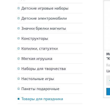
Детские игровые наборы
Детские электромобили
Значки брелки магниты
Конструкторы
Копилки, статуэтки
Стакан бумажный С днем
Салфетка С днем
М
рождения Лунтик 250мл
рождения Лунтик 25см
Мягкая игрушка
"
6шт
12шт
Код:
84006
Код:
84005
Ко
Наборы для творчества
90 р.
115 р.
Цена:
Цена:
Це
Настольные игры
Пакеты подарочные
В КОРЗИНУ
В КОРЗИНУ
Товары для праздника