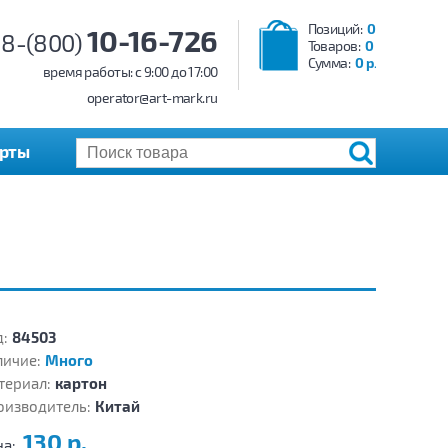
Позиций:
0
10-16-726
8-(800)
Товаров:
0
Сумма:
0 р.
время работы: c 9:00 до 17:00
operator@art-mark.ru
арты
:
84503
личие:
Много
териал:
картон
оизводитель:
Китай
130 р.
на: