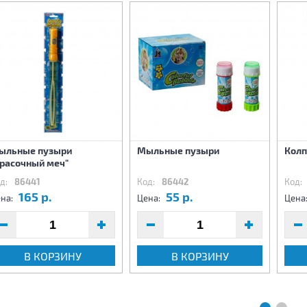
ыльные пузыри
Мыльные пузыри
Колп
Красочный меч"
д:
86441
Код:
86442
Код:
165 р.
55 р.
на:
Цена:
Цена
В КОРЗИНУ
В КОРЗИНУ