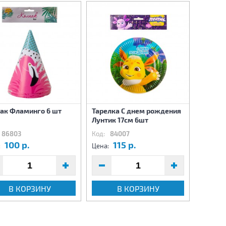
Стакан
ак Фламинго 6 шт
Тарелка С днем рождения
рожден
Лунтик 17см 6шт
6шт
86803
Код:
84007
Код:
8
100 р.
115 р.
9
:
Цена:
Цена:
В КОРЗИНУ
В КОРЗИНУ