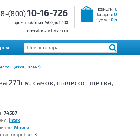
Позиций:
0
10-16-726
8-(800)
Товаров:
0
Сумма:
0 р.
время работы: c 9:00 до 17:00
operator@art-mark.ru
арты
есос, щетка, шланг)
а 279см, сачок, пылесос, щетка,
:
74587
енд:
Intex
личие:
Много
-во в коробке:
3