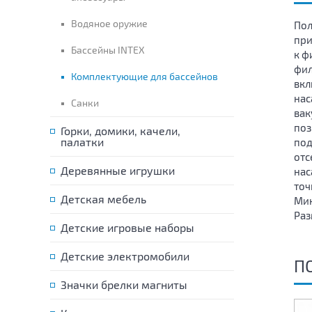
Водяное оружие
Пол
при
Бассейны INTEX
к ф
фил
Комплектующие для бассейнов
вкл
нас
Санки
вак
поз
Горки, домики, качели,
палатки
под
отс
Деревянные игрушки
нас
точ
Детская мебель
Мин
Разм
Детские игровые наборы
Детские электромобили
П
Значки брелки магниты