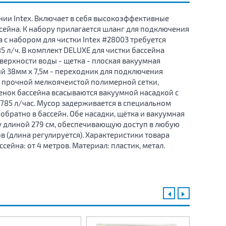
нии Intex. Включает в себя высокоэффективные
сейна. К набору прилагается шланг для подключения
 с набором для чистки Intex #28003 требуется
 л/ч. В комплект DELUXE для чистки бассейна
оверхности воды - щетка - плоская вакуумная
й 38мм х 7,5м - переходник для подключения
з прочной мелкоячеистой полимерной сетки,
тенок бассейна всасываются вакуумной насадкой с
85 л/час. Мусор задерживается в специальном
обратно в бассейн. Обе насадки, щётка и вакуумная
у длиной 279 см, обеспечивающую доступ в любую
в (длина регулируется). Характеристики товара
ейна: от 4 метров. Материал: пластик, метал.