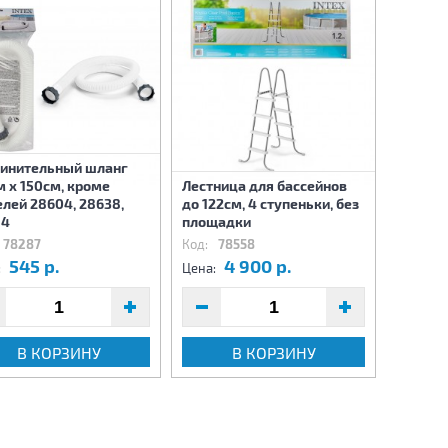
инительный шланг
 х 150см, кроме
Лестница для бассейнов
Дренаж
лей 28604, 28638,
до 122см, 4 ступеньки, без
ч, шла
84
площадки
78287
Код:
78558
Код:
8
545 р.
4 900 р.
6
:
Цена:
Цена:
В КОРЗИНУ
В КОРЗИНУ