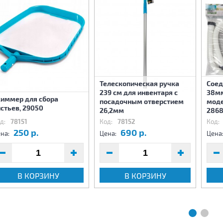
Телескопическая ручка
Соед
239 см для инвентаря с
38мм
киммер для сбора
посадочным отверстием
моде
стьев, 29050
26,2мм
286
д:
78151
Код:
78152
Код:
250 р.
690 р.
на:
Цена:
Цена
В КОРЗИНУ
В КОРЗИНУ