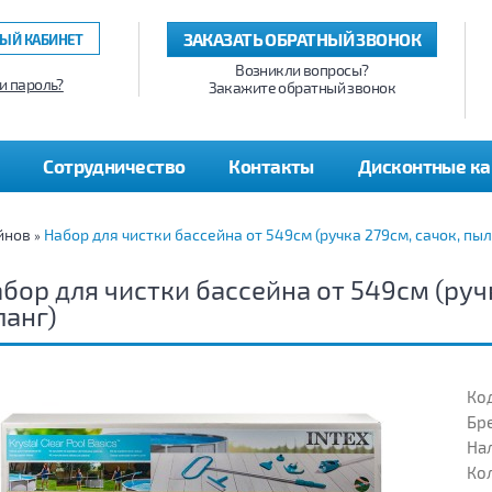
ЗАКАЗАТЬ ОБРАТНЫЙ ЗВОНОК
ЫЙ КАБИНЕТ
Возникли вопросы?
и пароль?
Закажите обратный звонок
Сотрудничество
Контакты
Дисконтные к
йнов
Набор для чистки бассейна от 549см (ручка 279см, сачок, пыл
»
бор для чистки бассейна от 549см (ручк
анг)
Код
Бр
На
Кол