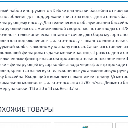
ный набор инструментов Deluxe для чистки бассейна от компа
способления для поддержания чистоты воды, дна и стенок бас
ильтрующему насосу. Для технического обслуживания бассейна
ьтрующий насос с минимальной скоростью потока воды от 3785
ючено: - телескопическая штанга - сачок для сбора мусора с п
адка для подключения к фильтр-насосу - шланг соединительны
уумной колбы к входному клапану насоса. Сачок изготовлен и
воляющей фильтровать даже мелкие частицы. Грязь со дна и с
ключенным фильтр-насосом производительностью не менее 37
еке - фильтрующей мусор колбе, а вода через фильтр проходит 
адка, крепятся на легкую телескопическую алюминиевую ручк
ку бассейна. Входящий в комплект шланг имеет длину 7,5 метро
имальная мощность фильтр-насоса: от 3785 л/час. Диаметр басс
ер упаковки: 113 х 30 х 13 см. Вес: 3.7 кг.
ОХОЖИЕ ТОВАРЫ