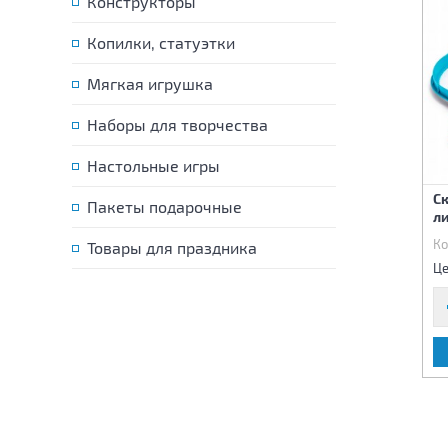
Конструкторы
Копилки, статуэтки
Мягкая игрушка
Наборы для творчества
Настольные игры
Комплект переходников
Дренажный насос 3595л/
С
"В" для шлангов D32мм на
Пакеты подарочные
ч, шланг 5м, D32мм
ли
D38мм
Код:
80592
Код:
80593
Ко
Товары для праздника
6 550 р.
135 р.
Цена:
Цена:
Це
В КОРЗИНУ
В КОРЗИНУ