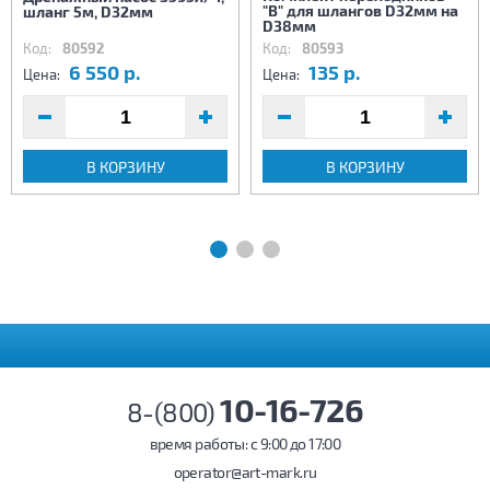
"В" для шлангов D32мм на
шланг 5м, D32мм
D38мм
Код:
80592
Код:
80593
6 550 р.
135 р.
Цена:
Цена:
В КОРЗИНУ
В КОРЗИНУ
10-16-726
8-(800)
время работы: c 9:00 до 17:00
operator@art-mark.ru