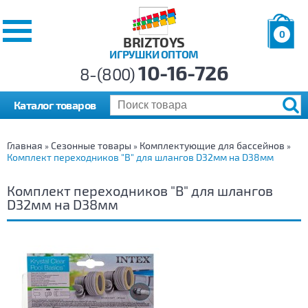
0
BRIZTOYS
ИГРУШКИ ОПТОМ
Позиций:
10-16-726
Товаров:
8-(800)
Сумма:
0
р.
Каталог товаров
Главная
Сезонные товары
Комплектующие для бассейнов
»
»
»
Комплект переходников "В" для шлангов D32мм на D38мм
Комплект переходников "В" для шлангов
D32мм на D38мм