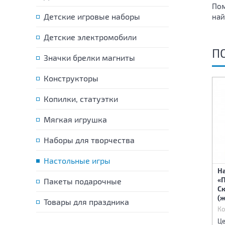
Пом
Детские игровые наборы
най
Детские электромобили
П
Значки брелки магниты
Конструкторы
Копилки, статуэтки
Мягкая игрушка
Наборы для творчества
Настольные игры
Н
«
Пакеты подарочные
Игра настольная
Игра настольная "Школа
С
"Денежка. Без сдачи"
волшебства"
(ж
Товары для праздника
Код:
86836
Код:
86837
Ко
325 р.
355 р.
Цена:
Цена:
Це