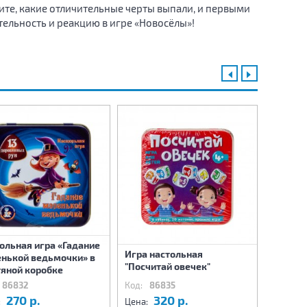
ите, какие отличительные черты выпали, и первыми
тельность и реакцию в игре «Новосёлы»!
ольная игра «Гадание
Игра настольная
Игра н
нькой ведьмочки» в
"Посчитай овечек"
"Денежк
яной коробке
86832
Код:
86835
Код:
8
270 р.
320 р.
3
:
Цена:
Цена: