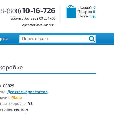
Позиций:
0
10-16-726
8-(800)
Товаров:
0
Сумма:
0 р.
время работы: c 9:00 до 17:00
operator@art-mark.ru
арты
 коробке
:
86829
енд:
Десятое королевство
личие:
Мало
-во в коробке:
42
териал:
металл