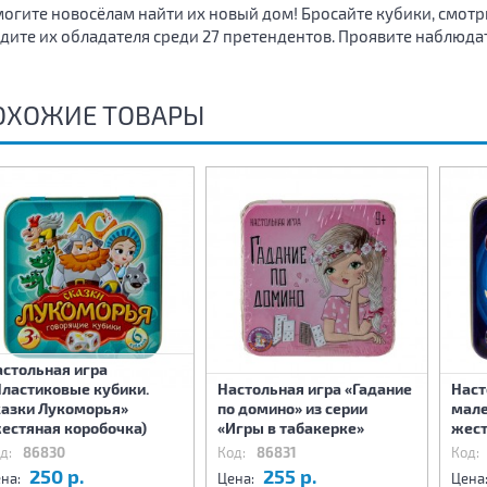
огите новосёлам найти их новый дом! Бросайте кубики, смотр
дите их обладателя среди 27 претендентов. Проявите наблюда
ОХОЖИЕ ТОВАРЫ
астольная игра
Пластиковые кубики.
Настольная игра «Гадание
Наст
казки Лукоморья»
по домино» из серии
мале
естяная коробочка)
«Игры в табакерке»
жест
д:
86830
Код:
86831
Код:
250 р.
255 р.
на:
Цена:
Цена