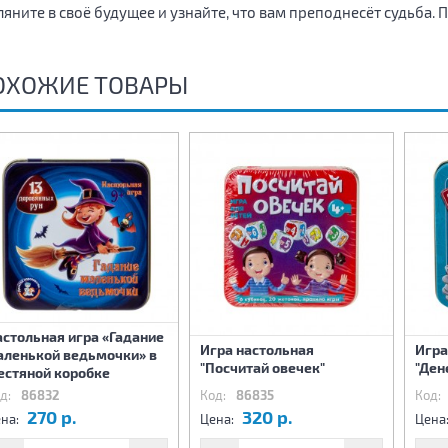
ляните в своё будущее и узнайте, что вам преподнесёт судьба.
ОХОЖИЕ ТОВАРЫ
стольная игра «Гадание
Игра настольная
Игра
аленькой ведьмочки» в
"Посчитай овечек"
"Ден
естяной коробке
д:
86832
Код:
86835
Код:
270 р.
320 р.
на:
Цена:
Цена