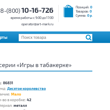
Позиций:
0
10-16-726
8-(800)
Товаров:
0
Сумма:
0 р.
время работы: c 9:00 до 17:00
operator@art-mark.ru
арты
 серии «Игры в табакерке»
:
86831
енд:
Десятое королевство
личие:
Мало
-во в коробке:
42
териал:
металл