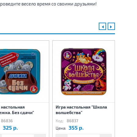
 Проведите весело время со своими друзьями!
Настол
«Слово
 настольная
Игра настольная "Школа
«Кубик
ежка. Без сдачи"
волшебства"
(жестя
86836
Код:
86837
Код:
8
325 р.
355 р.
4
:
Цена:
Цена: