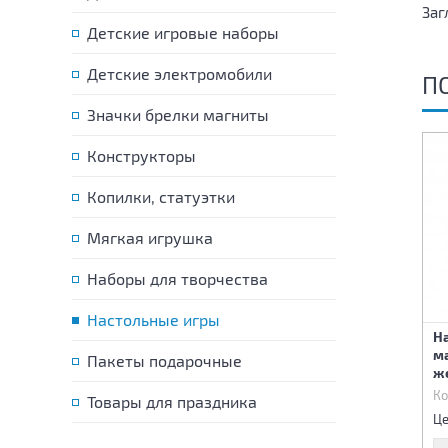
Заг
Детские игровые наборы
Детские электромобили
П
Значки брелки магниты
Конструкторы
Копилки, статуэтки
Мягкая игрушка
Наборы для творчества
Настольная игра
Настольные игры
«Словодел». Серия
На
Игра настольная "Кот
«Кубики для умников»
м
Пакеты подарочные
мышелов"
(жестяная коробочка)
ж
Код:
86838
Код:
86839
Ко
Товары для праздника
490 р.
495 р.
Цена:
Цена:
Це