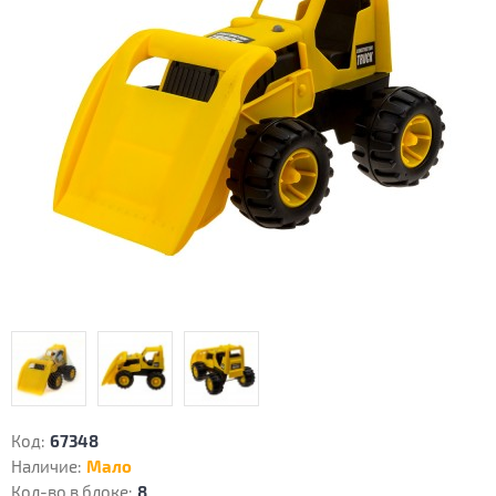
Код:
67348
Наличие:
Мало
Кол-во в блоке:
8