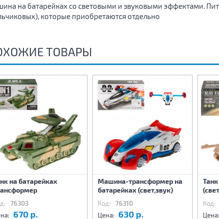
ина на батарейках со световыми и звуковыми эффектами. Пит
льчиковых), которые приобретаются отдельно
ОХОЖИЕ ТОВАРЫ
нк на батарейках
Машина-трансформер на
Танк
рансформер
батарейках (свет,звук)
(свет
д:
76303
Код:
76310
Код:
670 р.
630 р.
на:
Цена:
Цена