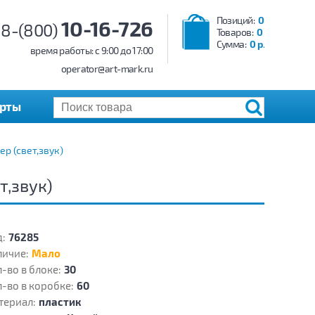
Позиций:
0
10-16-726
8-(800)
Товаров:
0
Сумма:
0 р.
время работы: c 9:00 до 17:00
operator@art-mark.ru
арты
р (свет,звук)
т,звук)
:
76285
личие:
Мало
-во в блоке:
30
-во в коробке:
60
териал:
пластик