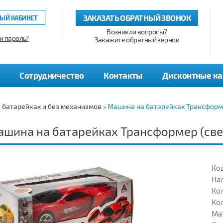
ЗАКАЗАТЬ ОБРАТНЫЙ ЗВОНОК
ЫЙ КАБИНЕТ
Возникли вопросы?
и пароль?
Закажите обратный звонок
Сотрудничество
Контакты
Дисконтные к
а батарейках и без механизмов
Машина на батарейках Трансформе
»
шина на батарейках Трансформер (све
Код
На
Кол
Кол
Ма