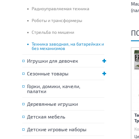
Маш
Радиоуправляемая техника
(па
Роботы и трансформеры
П
Стрельба по мишени
Техника заводная, на батарейках и
без механизмов
Игрушки для девочек
Сезонные товары
Горки, домики, качели,
палатки
Деревянные игрушки
Машина на батарейках
Игрушка "Детский
Та
Детская мебель
(свет,звук)
автомобиль" - Кроссовер
Т
Детские игровые наборы
Код:
76319
Код:
76338
Ко
695 р.
720 р.
Цена:
Цена:
Це