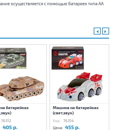
ание осуществляется с помощью батареек типа АА
 на батарейках
Машина на батарейках
Машина
,звук)
(свет,звук)
(свет,з
76312
Код:
76314
Код:
76
405 р.
455 р.
6
:
Цена:
Цена: